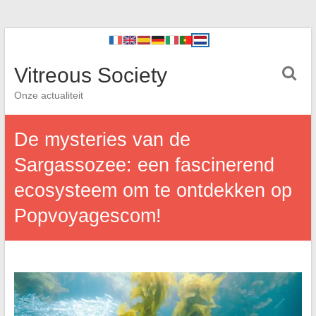
Vitreous Society
Onze actualiteit
De mysteries van de
Sargassozee: een fascinerend
ecosysteem om te ontdekken op
Popvoyagescom!