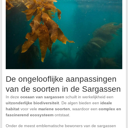
De ongelooflijke aanpassingen
van de soorten in de Sargassen
In deze
oceaan van sargassen
schuilt in werkelijkheid een
uitzonderlijke biodiversiteit
. De algen bieden een
ideale
habitat
voor vele
mariene soorten
, waardoor een
complex en
fascinerend ecosysteem
ontstaat.
Onder de meest emblematische bewoners van de sargassen