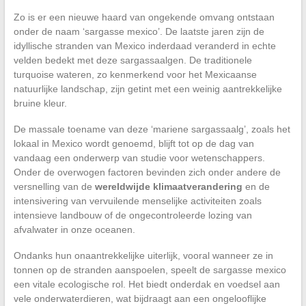
Zo is er een nieuwe haard van ongekende omvang ontstaan
onder de naam ‘sargasse mexico’. De laatste jaren zijn de
idyllische stranden van Mexico inderdaad veranderd in echte
velden bedekt met deze sargassaalgen. De traditionele
turquoise wateren, zo kenmerkend voor het Mexicaanse
natuurlijke landschap, zijn getint met een weinig aantrekkelijke
bruine kleur.
De massale toename van deze ‘mariene sargassaalg’, zoals het
lokaal in Mexico wordt genoemd, blijft tot op de dag van
vandaag een onderwerp van studie voor wetenschappers.
Onder de overwogen factoren bevinden zich onder andere de
versnelling van de
wereldwijde klimaatverandering
en de
intensivering van vervuilende menselijke activiteiten zoals
intensieve landbouw of de ongecontroleerde lozing van
afvalwater in onze oceanen.
Ondanks hun onaantrekkelijke uiterlijk, vooral wanneer ze in
tonnen op de stranden aanspoelen, speelt de sargasse mexico
een vitale ecologische rol. Het biedt onderdak en voedsel aan
vele onderwaterdieren, wat bijdraagt aan een ongelooflijke