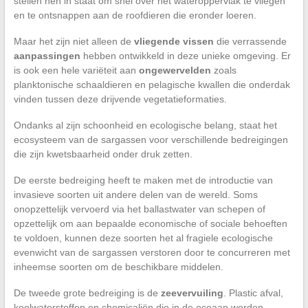
stellen hen in staat om snel over het wateroppervlak te vliegen
en te ontsnappen aan de roofdieren die eronder loeren.
Maar het zijn niet alleen de
vliegende vissen
die verrassende
aanpassingen
hebben ontwikkeld in deze unieke omgeving. Er
is ook een hele variëteit aan
ongewervelden
zoals
planktonische schaaldieren en pelagische kwallen die onderdak
vinden tussen deze drijvende vegetatieformaties.
Ondanks al zijn schoonheid en ecologische belang, staat het
ecosysteem van de sargassen voor verschillende bedreigingen
die zijn kwetsbaarheid onder druk zetten.
De eerste bedreiging heeft te maken met de introductie van
invasieve soorten uit andere delen van de wereld. Soms
onopzettelijk vervoerd via het ballastwater van schepen of
opzettelijk om aan bepaalde economische of sociale behoeften
te voldoen, kunnen deze soorten het al fragiele ecologische
evenwicht van de sargassen verstoren door te concurreren met
inheemse soorten om de beschikbare middelen.
De tweede grote bedreiging is de
zeevervuiling
. Plastic afval,
koolwaterstoffen en chemicaliën die in de oceaan worden