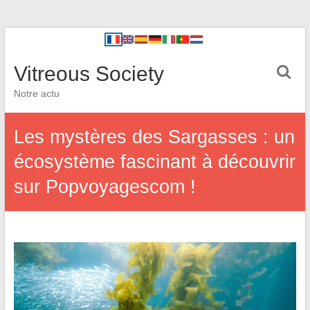
Vitreous Society
Notre actu
Les mystères des Sargasses : un
écosystème fascinant à découvrir
sur Popvoyagescom !