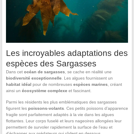
Les incroyables adaptations des
espèces des Sargasses
Dans cet
océan de sargasses
, se cache en réalité une
biodiversité exceptionnelle
. Les algues fournissent un
habitat idéal
pour de nombreuses
espèces marines
, créant
ainsi un
écosystème complexe
et fascinant.
Parmi les résidents les plus emblématiques des sargasses
figurent les
poissons-volants
. Ces petits poissons d’apparence
fragile sont parfaitement adaptés à la vie dans les algues
flottantes. Leur corps fuselé et leurs nageoires allongées leur
permettent de survoler rapidement la surface de l’eau et
d’échapper aux prédateurs qui rôdent en dessous.